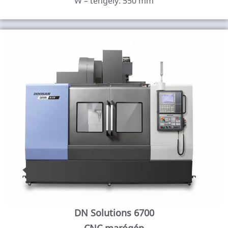
W – tengely: 550 mm
DN Solutions 6700
CNC marógép