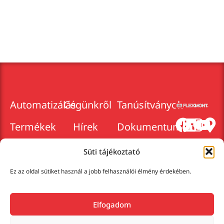
Automatizálás
Cégünkről
Tanúsítványok
Termékek
Hírek
Dokumentumok
2025.
Márkaképviseletek
Karrier
Cégadatok
Süti tájékoztató
Szolgáltatások
Kapcsolat
Adatkezelés
Ez az oldal sütiket használ a jobb felhasználói élmény érdekében.
Elfogadom