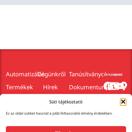
Automatizálás
Cégünkről
Tanúsítványok
Termékek
Hírek
Dokumentumok
2025.
Márkaképviseletek
Karrier
Cégadatok
Süti tájékoztató
Szolgáltatások
Kapcsolat
Adatkezelés
Ez az oldal sütiket használ a jobb felhasználói élmény érdekében.