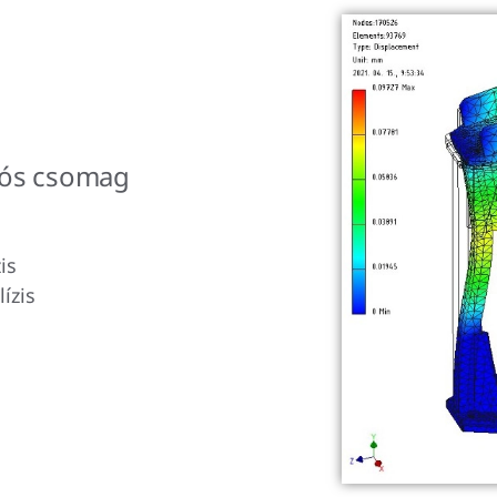
iós csomag
is
ízis