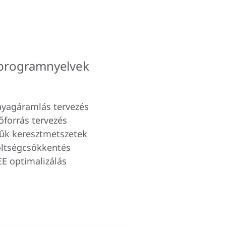
programnyelvek
yagáramlás tervezés
őforrás tervezés
űk keresztmetszetek
ltségcsökkentés
E optimalizálás