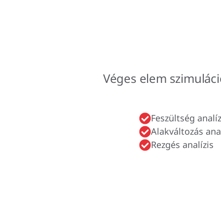
Véges elem szimulác
Feszültség analíz
Alakváltozás anal
Rezgés analízis