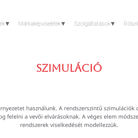
ek
Márkaképviseletek
Szolgáltatások
Rólun
Szimuláció
örnyezetet használunk. A rendszerszintű szimulációk 
og felelni a vevői elvárásoknak. A véges elem módsze
rendszerek viselkedését modellezzük.