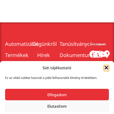
Automatizálás
Cégünkről
Tanúsítványok
Termékek
Hírek
Dokumentumok
2025.
Márkaképviseletek
Karrier
Cégadatok
Süti tájékoztató
Szolgáltatások
Kapcsolat
Adatkezelés
Ez az oldal sütiket használ a jobb felhasználói élmény érdekében.
Elfogadom
Elutasítom
Minden jog fenntartva