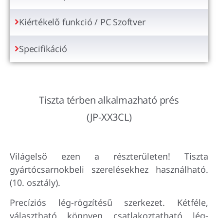
Kiértékelő funkció / PC Szoftver
Specifikáció
Tiszta térben alkalmazható prés
(JP-XX3CL)
Világelső ezen a részterületen! Tiszta
gyártócsarnokbeli szerelésekhez használható.
(10. osztály).
Precíziós lég-rögzítésű szerkezet. Kétféle,
választható könnyen csatlakoztatható lég-