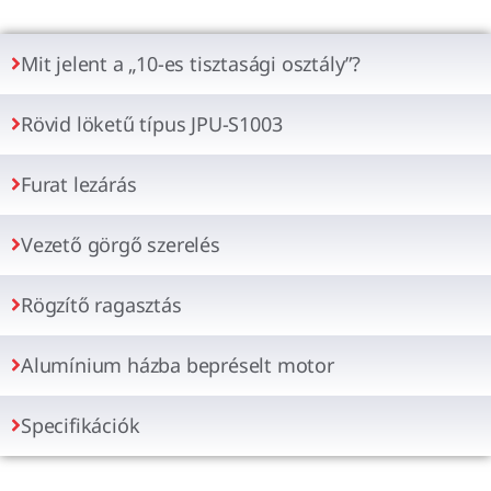
Mit jelent a „10-es tisztasági osztály”?
Rövid löketű típus JPU-S1003
Furat lezárás
Vezető görgő szerelés
Rögzítő ragasztás
Alumínium házba bepréselt motor
Specifikációk